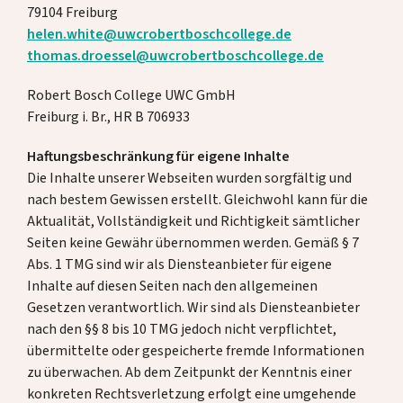
79104 Freiburg
helen.white@uwcrobertboschcollege.de
thomas.droessel@uwcrobertboschcollege.de
Alumni
Robert Bosch College UWC GmbH
Gastfamilien
Freiburg i. Br., HR B 706933
Kontakt
Haftungsbeschränkung für eigene Inhalte
Die Inhalte unserer Webseiten wurden sorgfältig und
nach bestem Gewissen erstellt. Gleichwohl kann für die
Spenden
Aktualität, Vollständigkeit und Richtigkeit sämtlicher
Seiten keine Gewähr übernommen werden. Gemäß § 7
Abs. 1 TMG sind wir als Diensteanbieter für eigene
DE
EN
Inhalte auf diesen Seiten nach den allgemeinen
Gesetzen verantwortlich. Wir sind als Diensteanbieter
nach den §§ 8 bis 10 TMG jedoch nicht verpflichtet,
übermittelte oder gespeicherte fremde Informationen
zu überwachen. Ab dem Zeitpunkt der Kenntnis einer
konkreten Rechtsverletzung erfolgt eine umgehende