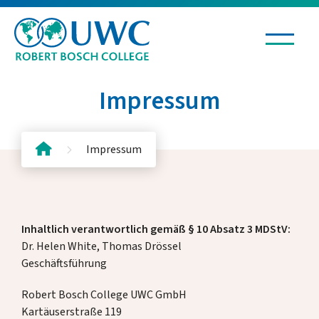
Impressum
Leben & Lernen
Impressum
Aufnahme & Stipendien
Aktuelles & Termine
Inhaltlich verantwortlich gemäß § 10 Absatz 3 MDStV:
Dr. Helen White, Thomas Drössel
Fördern & Unterstützen
Geschäftsführung
Robert Bosch College UWC GmbH
Kartäuserstraße 119
Über uns