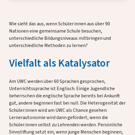
Aufnahme & Stipendien
Wie sieht das aus, wenn Schüler:innen aus über 90
Nationen eine gemeinsame Schule besuchen,
Aktuelles & Termine
unterschiedliche Bildungsniveaus mitbringen und
unterschiedliche Methoden zu lernen?
Fördern & Unterstützen
Vielfalt als Katalysator
Über uns
Am UWC werden über 60 Sprachen gesprochen,
Unterrichtssprache ist Englisch. Einige Jugendliche
beherrschen die englische Sprache bereits bei Ankunft
Alumni
gut, andere beginnen fast bei null. Die Heterogenität der
Schüler:innen wird am UWC als Chance gesehen:
Gastfamilien
Lernerautonomie wird dann gefördert, wenn die
Schüler:innen selbst zu Lehrenden werden. Persönliche
Kontakt
Sinnstiftung setzt ein, wenn junge Menschen beginnen,