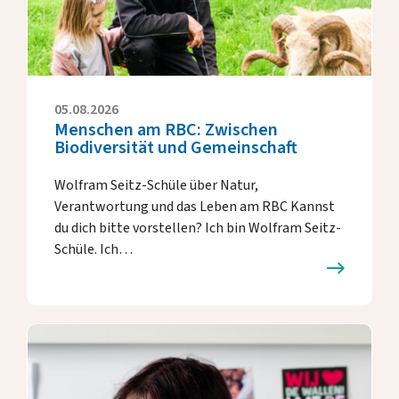
Eckdaten
Presse
Jahresberichte
Briefe unserer Rektorin
05.08.2026
Menschen am RBC: Zwischen
Fördern & Unterstützen
Biodiversität und Gemeinschaft
Wolfram Seitz-Schüle über Natur,
Über uns
Verantwortung und das Leben am RBC Kannst
du dich bitte vorstellen? Ich bin Wolfram Seitz-
Schüle. Ich…
Alumni
Gastfamilien
Kontakt