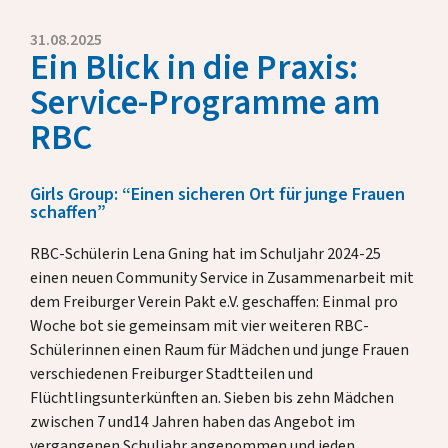
Eckdaten
Presse
31.08.2025
Ein Blick in die Praxis:
Jahresberichte
Service-Programme am
Briefe unserer Rektorin
RBC
Fördern & Unterstützen
Girls Group: “Einen sicheren Ort für junge Frauen
schaffen”
Über uns
RBC-Schülerin Lena Gning hat im Schuljahr 2024-25
einen neuen Community Service in Zusammenarbeit mit
Alumni
dem Freiburger Verein Pakt e.V. geschaffen: Einmal pro
Woche bot sie gemeinsam mit vier weiteren RBC-
Schülerinnen einen Raum für Mädchen und junge Frauen
Gastfamilien
verschiedenen Freiburger Stadtteilen und
Flüchtlingsunterkünften an. Sieben bis zehn Mädchen
Kontakt
zwischen 7 und14 Jahren haben das Angebot im
vergangenen Schuljahr angenommen und jeden