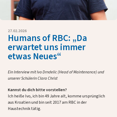
Eckdaten
Presse
Jahresberichte
Briefe unserer Rektorin
27.02.2026
Humans of RBC: „Da
Fördern & Unterstützen
erwartet uns immer
etwas Neues“
Über uns
Ein Interview mit Ivo Drndelic (Head of Maintenance) und
Alumni
unserer Schülerin Clara Christ
Kannst du dich bitte vorstellen?
Gastfamilien
Ich heiße Ivo, ich bin 49 Jahre alt, komme ursprünglich
aus Kroatien und bin seit 2017 am RBC in der
Kontakt
Haustechnik tätig.