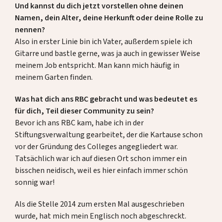
Spenden
Und kannst du dich jetzt vorstellen ohne deinen
Namen, dein Alter, deine Herkunft oder deine Rolle zu
nennen?
Also in erster Linie bin ich Vater, außerdem spiele ich
DE
EN
Gitarre und bastle gerne, was ja auch in gewisser Weise
meinem Job entspricht. Man kann mich häufig in
meinem Garten finden.
Was hat dich ans RBC gebracht und was bedeutet es
für dich, Teil dieser Community zu sein?
Bevor ich ans RBC kam, habe ich in der
Stiftungsverwaltung gearbeitet, der die Kartause schon
vor der Gründung des Colleges angegliedert war.
Tatsächlich war ich auf diesen Ort schon immer ein
bisschen neidisch, weil es hier einfach immer schön
sonnig war!
Als die Stelle 2014 zum ersten Mal ausgeschrieben
wurde, hat mich mein Englisch noch abgeschreckt.