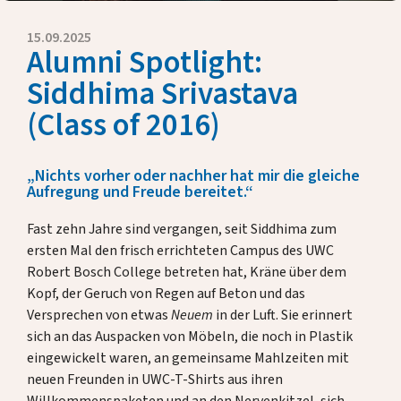
Eckdaten
Presse
15.09.2025
Alumni Spotlight:
Jahresberichte
Siddhima Srivastava
Briefe unserer Rektorin
(Class of 2016)
Fördern & Unterstützen
„Nichts vorher oder nachher hat mir die gleiche
Aufregung und Freude bereitet.“
Über uns
Fast zehn Jahre sind vergangen, seit Siddhima zum
ersten Mal den frisch errichteten Campus des UWC
Alumni
Robert Bosch College betreten hat, Kräne über dem
Kopf, der Geruch von Regen auf Beton und das
Versprechen von etwas
Neuem
in der Luft. Sie erinnert
Gastfamilien
sich an das Auspacken von Möbeln, die noch in Plastik
eingewickelt waren, an gemeinsame Mahlzeiten mit
Kontakt
neuen Freunden in UWC-T-Shirts aus ihren
Willkommenspaketen und an den Nervenkitzel, sich