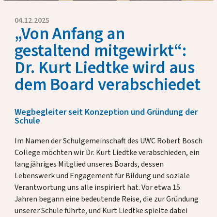
Eckdaten
Presse
04.12.2025
„Von Anfang an
Jahresberichte
gestaltend mitgewirkt“:
Briefe unserer Rektorin
Dr. Kurt Liedtke wird aus
Fördern & Unterstützen
dem Board verabschiedet
Über uns
Wegbegleiter seit Konzeption und Gründung der
Schule
Im Namen der Schulgemeinschaft des UWC Robert Bosch
Alumni
College möchten wir Dr. Kurt Liedtke verabschieden, ein
langjähriges Mitglied unseres Boards, dessen
Gastfamilien
Lebenswerk und Engagement für Bildung und soziale
Verantwortung uns alle inspiriert hat. Vor etwa 15
Kontakt
Jahren begann eine bedeutende Reise, die zur Gründung
unserer Schule führte, und Kurt Liedtke spielte dabei